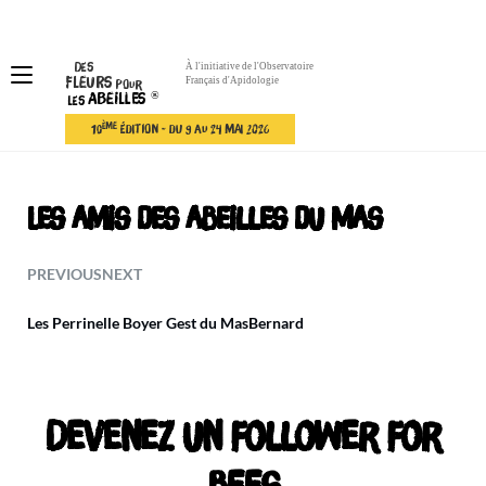
Skip
to
content
Des
À l'initiative de l'Observatoire
Fleurs
Français d'Apidologie
Pour
®
Abeilles
Les
ÈME
10
ÉDITION - DU 9 AU 24 MAI 2026
Les amis des abeilles du Mas
PREVIOUS
NEXT
Les Perrinelle Boyer Gest du Mas
Bernard
Devenez un follower for