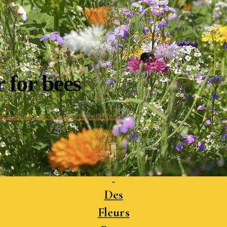
 for bees
sabeilles
#FlowersForBeesOfficial
Des
Fleurs