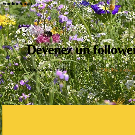
Emeline
Sarah
Devenez un follower
Suivez notre page ou nos tags sur Instagram :
#desfleurspourle