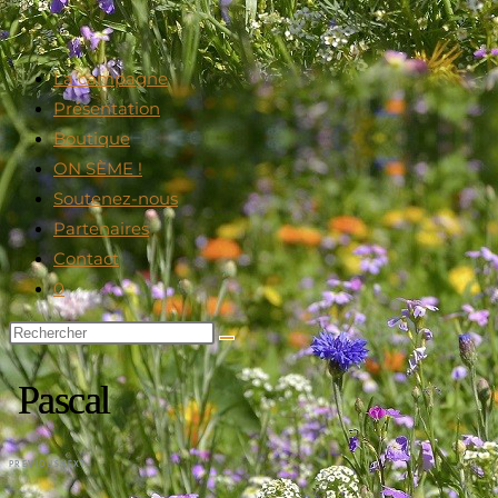
La campagne
Présentation
Boutique
ON SÈME !
Soutenez-nous
Partenaires
Contact
0
Pascal
PREVIOUS
NEXT