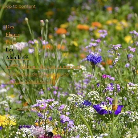
Skip to content
Des
Fleurs
Pour
Les
Abeilles
®
ème
10
édition - du 9 au 24 mai 2026
À l'initiative de l'Observatoire
Français d'Apidologie
La campagne