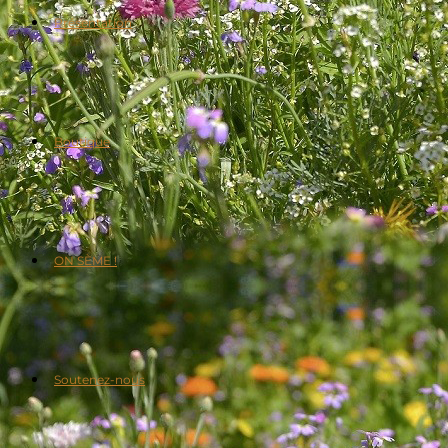
Présentation
Boutique
ON SÈME !
Soutenez-nous